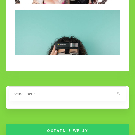
najlepsze
6 marca 2021
Kupowanie Gitary Elektrycznej
10 lipca 2019
Najpiękniejsze miasta europy, które warto
odwiedzić cz2
2 maja 2019
OSTATNIE WPISY