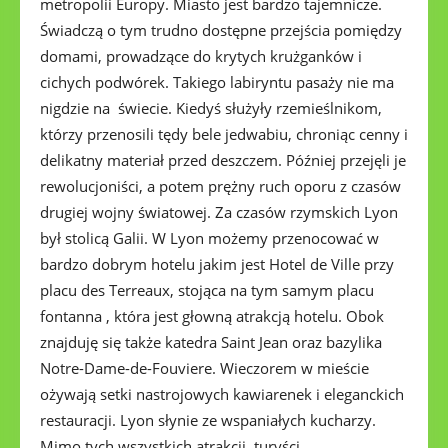
metropolii Europy. Miasto jest bardzo tajemnicze.
Świadczą o tym trudno dostępne przejścia pomiędzy
domami, prowadzące do krytych krużganków i
cichych podwórek. Takiego labiryntu pasaży nie ma
nigdzie na świecie. Kiedyś służyły rzemieślnikom,
którzy przenosili tędy bele jedwabiu, chroniąc cenny i
delikatny materiał przed deszczem. Później przejęli je
rewolucjoniści, a potem prężny ruch oporu z czasów
drugiej wojny światowej. Za czasów rzymskich Lyon
był stolicą Galii. W Lyon możemy przenocować w
bardzo dobrym hotelu jakim jest Hotel de Ville przy
placu des Terreaux, stojąca na tym samym placu
fontanna , która jest głowną atrakcją hotelu. Obok
znajduję się także katedra Saint Jean oraz bazylika
Notre-Dame-de-Fouviere. Wieczorem w mieście
ożywają setki nastrojowych kawiarenek i eleganckich
restauracji. Lyon słynie ze wspaniałych kucharzy.
Mimo tych wszystkich atrakcji, turyści