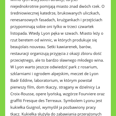
niejednokrotnie pomijają miasto znad dwóch rzek. O
średniowiecznej katedrze, brukowanych uliczkach,
renesansowych fasadach, krużgankach i przejściach
przypominają sobie oni tylko w trzeci czwartek
listopada. Wtedy Lyon pęka w szwach. Miasto leży o
rzut beretem od winnic, w których produkuje się
beaujolais nouveau. Setki kawiarenek, barów,
restauracji organizują przyjęcia z okazji zbioru dość
przeciętnego, ale to bardzo sławnego młodego wina.
W Lyon warto jeszcze odwiedzić park z rosarium,
szklarniami i ogrodem alpejskim, meczet de Lyon
Badr Eddine, laboratorium, w którym powstał
pierwszy film, dom tkaczy, stragany w dzielnicy La
Croix-Rousse, opere lyońską, wzgórze Fourviere oraz
graffiti Fresque des Terreaux. Symbolem Lyonu jest
kukiełka Guignol, wymyślił ja pozbawiony pracy
tkacz. Kukiełka służyła do zabawiania przerażonych