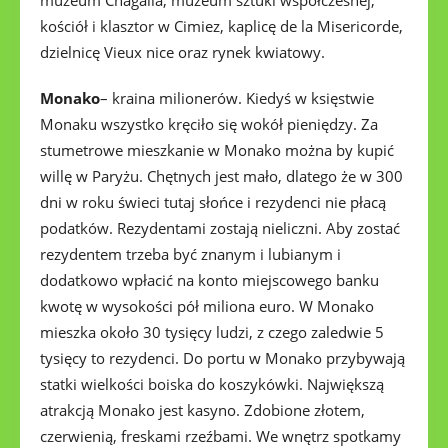
kościół i klasztor w Cimiez, kaplicę de la Misericorde,
dzielnicę Vieux nice oraz rynek kwiatowy.
Monako
– kraina milionerów. Kiedyś w księstwie
Monaku wszystko kręciło się wokół pieniędzy. Za
stumetrowe mieszkanie w Monako można by kupić
willę w Paryżu. Chętnych jest mało, dlatego że w 300
dni w roku świeci tutaj słońce i rezydenci nie płacą
podatków. Rezydentami zostają nieliczni. Aby zostać
rezydentem trzeba być znanym i lubianym i
dodatkowo wpłacić na konto miejscowego banku
kwotę w wysokości pół miliona euro. W Monako
mieszka około 30 tysięcy ludzi, z czego zaledwie 5
tysięcy to rezydenci. Do portu w Monako przybywają
statki wielkości boiska do koszykówki. Największą
atrakcją Monako jest kasyno. Zdobione złotem,
czerwienią, freskami rzeźbami. We wnętrz spotkamy