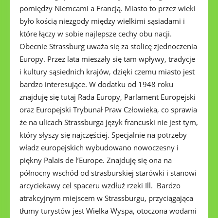
pomiędzy Niemcami a Francją. Miasto to przez wieki
było kością niezgody między wielkimi sąsiadami i
które łączy w sobie najlepsze cechy obu nacji.
Obecnie Strassburg uważa się za stolicę zjednoczenia
Europy. Przez lata mieszały się tam wpływy, tradycje
i kultury sąsiednich krajów, dzięki czemu miasto jest
bardzo interesujące. W dodatku od 1948 roku
znajduję się tutaj Rada Europy, Parlament Europejski
oraz Europejski Trybunał Praw Człowieka, co sprawia
że na ulicach Strassburga język francuski nie jest tym,
który słyszy się najczęściej. Specjalnie na potrzeby
władz europejskich wybudowano nowoczesny i
piękny Palais de l’Europe. Znajduję się ona na
północny wschód od strasburskiej starówki i stanowi
arcyciekawy cel spaceru wzdłuż rzeki Ill. Bardzo
atrakcyjnym miejscem w Strassburgu, przyciągająca
tłumy turystów jest Wielka Wyspa, otoczona wodami