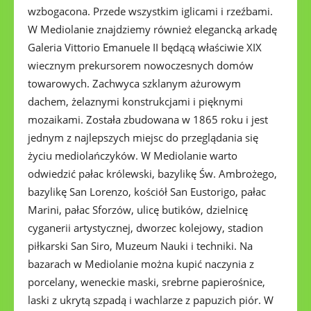
wzbogacona. Przede wszystkim iglicami i rzeźbami.
W Mediolanie znajdziemy również elegancką arkadę
Galeria Vittorio Emanuele II będącą właściwie XIX
wiecznym prekursorem nowoczesnych domów
towarowych. Zachwyca szklanym ażurowym
dachem, żelaznymi konstrukcjami i pięknymi
mozaikami. Została zbudowana w 1865 roku i jest
jednym z najlepszych miejsc do przeglądania się
życiu mediolańczyków. W Mediolanie warto
odwiedzić pałac królewski, bazylikę Św. Ambrożego,
bazylikę San Lorenzo, kościół San Eustorigo, pałac
Marini, pałac Sforzów, ulicę butików, dzielnicę
cyganerii artystycznej, dworzec kolejowy, stadion
piłkarski San Siro, Muzeum Nauki i techniki. Na
bazarach w Mediolanie można kupić naczynia z
porcelany, weneckie maski, srebrne papierośnice,
laski z ukrytą szpadą i wachlarze z papuzich piór. W