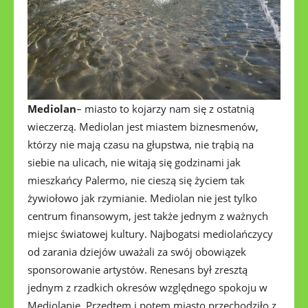
Mediolan
– miasto to kojarzy nam się z ostatnią
wieczerzą. Mediolan jest miastem biznesmenów,
którzy nie mają czasu na głupstwa, nie trąbią na
siebie na ulicach, nie witają się godzinami jak
mieszkańcy Palermo, nie cieszą się życiem tak
żywiołowo jak rzymianie. Mediolan nie jest tylko
centrum finansowym, jest także jednym z ważnych
miejsc światowej kultury. Najbogatsi mediolańczycy
od zarania dziejów uważali za swój obowiązek
sponsorowanie artystów. Renesans był zresztą
jednym z rzadkich okresów względnego spokoju w
Mediolanie. Przedtem i potem miasto przechodziło z