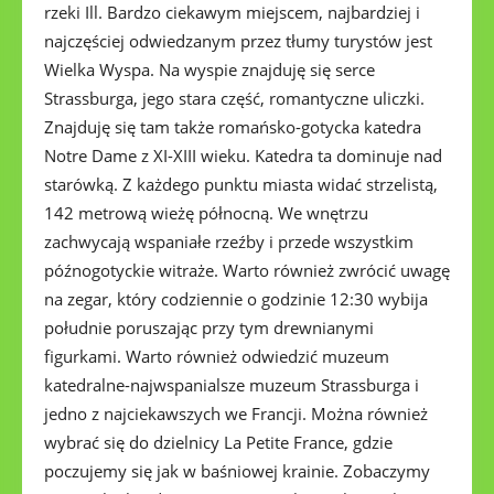
rzeki Ill. Bardzo ciekawym miejscem, najbardziej i
najczęściej odwiedzanym przez tłumy turystów jest
Wielka Wyspa. Na wyspie znajduję się serce
Strassburga, jego stara część, romantyczne uliczki.
Znajduję się tam także romańsko-gotycka katedra
Notre Dame z XI-XIII wieku. Katedra ta dominuje nad
starówką. Z każdego punktu miasta widać strzelistą,
142 metrową wieżę północną. We wnętrzu
zachwycają wspaniałe rzeźby i przede wszystkim
późnogotyckie witraże. Warto również zwrócić uwagę
na zegar, który codziennie o godzinie 12:30 wybija
południe poruszając przy tym drewnianymi
figurkami. Warto również odwiedzić muzeum
katedralne-najwspanialsze muzeum Strassburga i
jedno z najciekawszych we Francji. Można również
wybrać się do dzielnicy La Petite France, gdzie
poczujemy się jak w baśniowej krainie. Zobaczymy