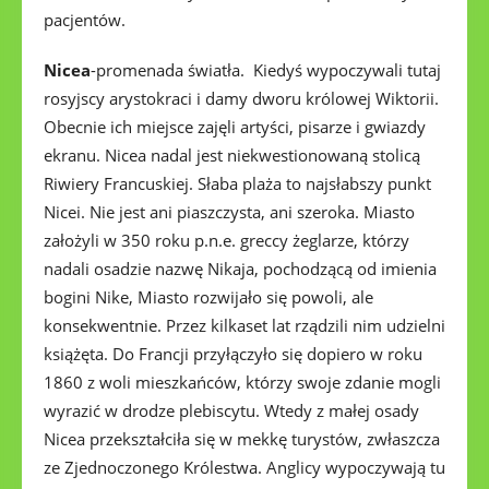
pacjentów.
Nicea
-promenada światła. Kiedyś wypoczywali tutaj
rosyjscy arystokraci i damy dworu królowej Wiktorii.
Obecnie ich miejsce zajęli artyści, pisarze i gwiazdy
ekranu. Nicea nadal jest niekwestionowaną stolicą
Riwiery Francuskiej. Słaba plaża to najsłabszy punkt
Nicei. Nie jest ani piaszczysta, ani szeroka. Miasto
założyli w 350 roku p.n.e. greccy żeglarze, którzy
nadali osadzie nazwę Nikaja, pochodzącą od imienia
bogini Nike, Miasto rozwijało się powoli, ale
konsekwentnie. Przez kilkaset lat rządzili nim udzielni
książęta. Do Francji przyłączyło się dopiero w roku
1860 z woli mieszkańców, którzy swoje zdanie mogli
wyrazić w drodze plebiscytu. Wtedy z małej osady
Nicea przekształciła się w mekkę turystów, zwłaszcza
ze Zjednoczonego Królestwa. Anglicy wypoczywają tu