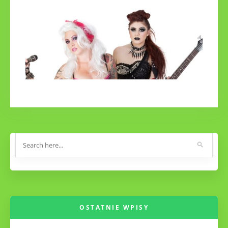
Wypożyczalnia samochodów sportowych – 3
okazje, kiedy warto skorzystać z jej oferty
15 grudnia 2021
Kupowanie Gitary Elektrycznej
10 lipca 2019
OSTATNIE WPISY