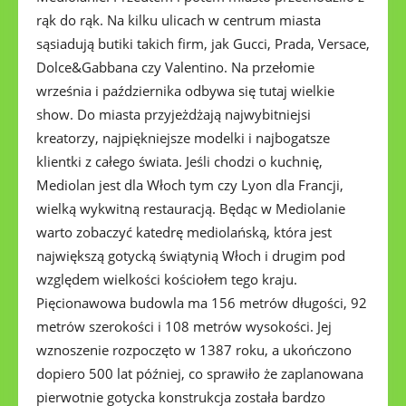
rąk do rąk. Na kilku ulicach w centrum miasta
sąsiadują butiki takich firm, jak Gucci, Prada, Versace,
Dolce&Gabbana czy Valentino. Na przełomie
września i października odbywa się tutaj wielkie
show. Do miasta przyjeżdżają najwybitniejsi
kreatorzy, najpiękniejsze modelki i najbogatsze
klientki z całego świata. Jeśli chodzi o kuchnię,
Mediolan jest dla Włoch tym czy Lyon dla Francji,
wielką wykwitną restauracją. Będąc w Mediolanie
warto zobaczyć katedrę mediolańską, która jest
największą gotycką świątynią Włoch i drugim pod
względem wielkości kościołem tego kraju.
Pięcionawowa budowla ma 156 metrów długości, 92
metrów szerokości i 108 metrów wysokości. Jej
wznoszenie rozpoczęto w 1387 roku, a ukończono
dopiero 500 lat później, co sprawiło że zaplanowana
pierwotnie gotycka konstrukcja została bardzo