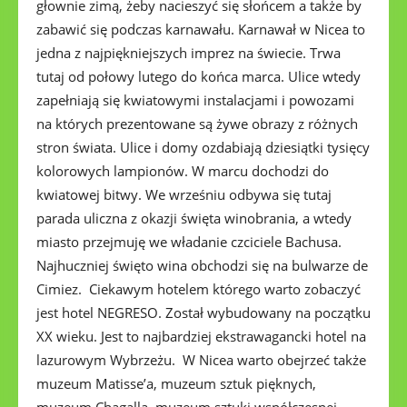
głownie zimą, żeby nacieszyć się słońcem a także by
zabawić się podczas karnawału. Karnawał w Nicea to
jedna z najpiękniejszych imprez na świecie. Trwa
tutaj od połowy lutego do końca marca. Ulice wtedy
zapełniają się kwiatowymi instalacjami i powozami
na których prezentowane są żywe obrazy z różnych
stron świata. Ulice i domy ozdabiają dziesiątki tysięcy
kolorowych lampionów. W marcu dochodzi do
kwiatowej bitwy. We wrześniu odbywa się tutaj
parada uliczna z okazji święta winobrania, a wtedy
miasto przejmuję we władanie czciciele Bachusa.
Najhuczniej święto wina obchodzi się na bulwarze de
Cimiez. Ciekawym hotelem którego warto zobaczyć
jest hotel NEGRESO. Został wybudowany na początku
XX wieku. Jest to najbardziej ekstrawagancki hotel na
lazurowym Wybrzeżu. W Nicea warto obejrzeć także
muzeum Matisse’a, muzeum sztuk pięknych,
muzeum Chagalla, muzeum sztuki współczesnej,